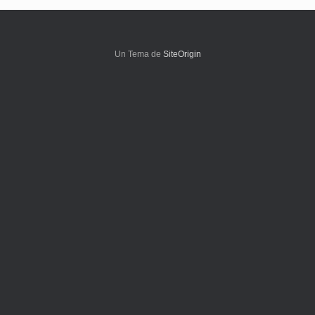
Un Tema de
SiteOrigin